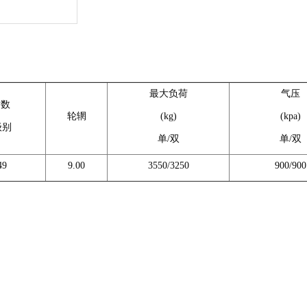
最大负荷
气压
指数
轮辋
(kg)
(kpa)
级别
单/双
单/双
49
9.00
3550/3250
900/900